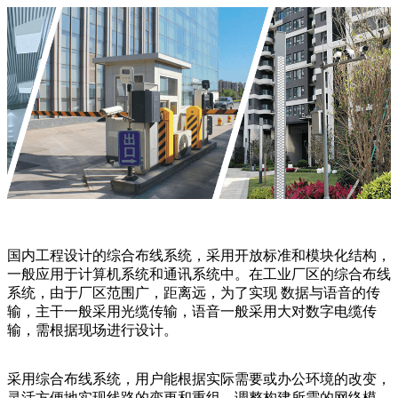
国内工程设计的综合布线系统，采用开放标准和模块化结构，
一般应用于计算机系统和通讯系统中。在工业厂区的综合布线
系统，由于厂区范围广，距离远，为了实现 数据与语音的传
输，主干一般采用光缆传输，语音一般采用大对数字电缆传
输，需根据现场进行设计。
采用综合布线系统，用户能根据实际需要或办公环境的改变，
灵活方便地实现线路的变更和重组，调整构建所需的网络模