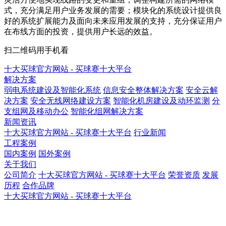
式，充分满足用户业务发展的需要；模块化的系统设计提供良
好的系统扩展能力及面向未来应用发展的支持，充分保证用户
在布线方面的投资，提供用户长远的效益。
扫二维码用手机看
十大买球官方网站 - 买球赛十大平台
解决方案
弱电系统建设及智能化系统
信息安全整体解决方案
安全云解
决方案
安全无线网络建设方案
智能化机房建设及动环监测
分
支组网及移动办公
智能化组网解决方案
新闻资讯
十大买球官方网站 - 买球赛十大平台
行业新闻
工程案例
国内案例
国外案例
关于我们
公司简介
十大买球官方网站 - 买球赛十大平台
荣誉资质
发展
历程
合作品牌
十大买球官方网站 - 买球赛十大平台
十大买球官方网站 - 买球赛十大平台