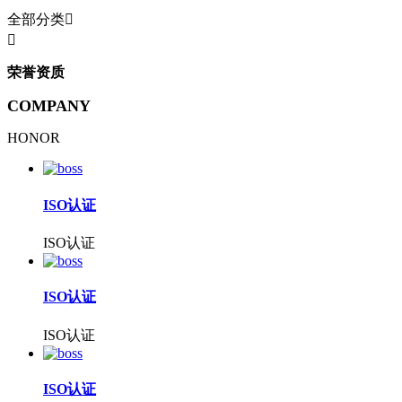
全部分类


荣誉资质
COMPANY
HONOR
ISO认证
ISO认证
ISO认证
ISO认证
ISO认证