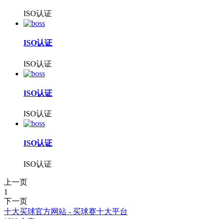
ISO认证
ISO认证
ISO认证
ISO认证
ISO认证
ISO认证
ISO认证
上一页
1
下一页
十大买球官方网站 - 买球赛十大平台