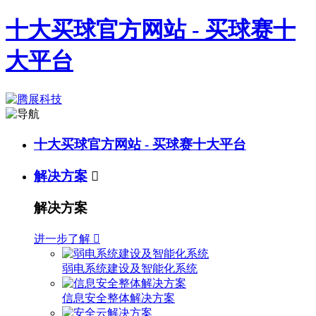
十大买球官方网站 - 买球赛十
大平台
十大买球官方网站 - 买球赛十大平台
解决方案

解决方案
进一步了解

弱电系统建设及智能化系统
信息安全整体解决方案