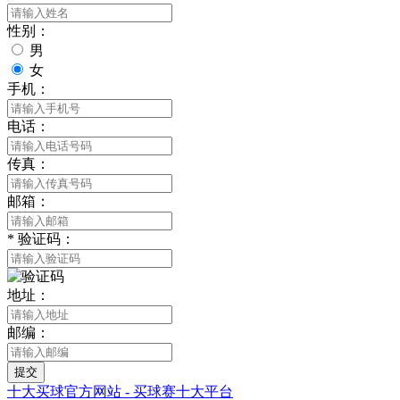
性别：
男
女
手机：
电话：
传真：
邮箱：
*
验证码：
地址：
邮编：
提交
十大买球官方网站 - 买球赛十大平台