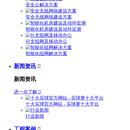
安全云解决方案
安全无线网络建设方案
智能化机房建设及动环监测
分支组网及移动办公
智能化组网解决方案
新闻资讯

新闻资讯
进一步了解

十大买球官方网站 - 买球赛十大平台
行业新闻
工程案例
