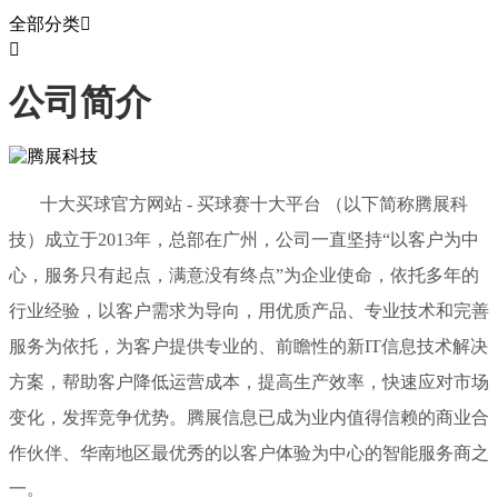
全部分类


公司简介
十大买球官方网站 - 买球赛十大平台 （以下简称腾展科
技）成立于2013年，总部在广州，公司一直坚持“以客户为中
心，服务只有起点，满意没有终点”为企业使命，依托多年的
行业经验，以客户需求为导向，用优质产品、专业技术和完善
服务为依托，为客户提供专业的、前瞻性的新IT信息技术解决
方案，帮助客户降低运营成本，提高生产效率，快速应对市场
变化，发挥竞争优势。腾展信息已成为业内值得信赖的商业合
作伙伴、华南地区最优秀的以客户体验为中心的智能服务商之
一。