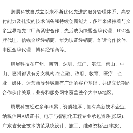
腾展科技自成立以来不断优化先进的服务管理体系、高交
付能力及扎实的技术储备和持续创新能力，多年来保持着与众
多业界领先IT厂商紧密合作，先后成为绿盟金牌代理、H3C金
牌代理、信锐金牌经销商、华为认证经销商、维谛合作伙伴、
申瓯金牌代理、博科经销商等。
腾展科技在广州、海南、深圳、江门、湛江、佛山、中
山、惠州都设有分支机构,在金融、政府、教育、医疗、企
业、媒体、运营商等领域拥有广泛的客户基础，并建立长期的
合作伙伴关系，业务和服务网络覆盖整个大中华地区。
腾展科技经过多年积累，资质雄厚，拥有高新技术企业、
纳税信用A级证书、电子与智能化工程专业承包资质(贰级)、
广东省安全技术防范系统设计、施工、维修资格证(肆级)、