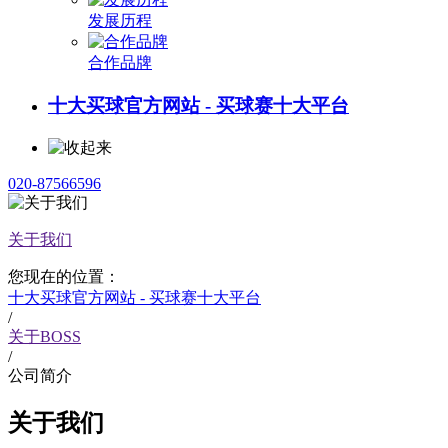
发展历程
合作品牌
十大买球官方网站 - 买球赛十大平台
020-87566596
关于我们
您现在的位置：
十大买球官方网站 - 买球赛十大平台
/
关于BOSS
/
公司简介
关于我们