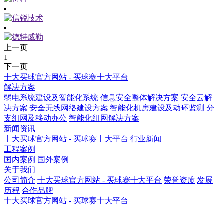
上一页
1
下一页
十大买球官方网站 - 买球赛十大平台
解决方案
弱电系统建设及智能化系统
信息安全整体解决方案
安全云解
决方案
安全无线网络建设方案
智能化机房建设及动环监测
分
支组网及移动办公
智能化组网解决方案
新闻资讯
十大买球官方网站 - 买球赛十大平台
行业新闻
工程案例
国内案例
国外案例
关于我们
公司简介
十大买球官方网站 - 买球赛十大平台
荣誉资质
发展
历程
合作品牌
十大买球官方网站 - 买球赛十大平台