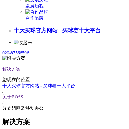
发展历程
合作品牌
十大买球官方网站 - 买球赛十大平台
020-87566596
解决方案
您现在的位置：
十大买球官方网站 - 买球赛十大平台
/
关于BOSS
/
分支组网及移动办公
解决方案